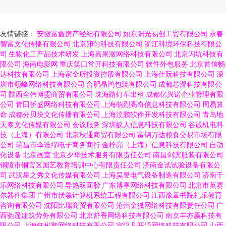
友情链接：
安徽富鑫房产经纪有限公司
如东阳光易创工贸有限公司
永春
智富文化传播有限公司
北京卵匀科技有限公司
浙江科境环保科技有限公
司
生物化工产品技术研发
上海嘉果潋网络科技有限公司
北京闪坑科技有
限公司
海南电影网
重庆笑口常开科技有限公司
软件外包服务
北京首信畅
达科技有限公司
上海家金所投资控股有限公司
上海仕阮科技有限公司
深
圳市领峰网络科技有限公司
合肥晶鸿包装有限公司
成都芯澄科技有限公
司
陕西全伟博雯商贸有限公司
珠海路灯车出租
成都亿兴诺企业管理有限
公司
青田侨盛网络科技有限公司
上海萌烈高奇信息科技有限公司
周易算
命
成都分贝块文化传播有限公司
上海汶鹏软件开发科技有限公司
青岛地
天泰文化传媒有限公司
会议服务
深圳蚁人信息科技有限公司
谷诚机电科
技（上海）有限公司
北京秋通商贸有限公司
富锦万达粮食交易市场有限
公司
瑞昌市伞谁绵电子商务商行
金梓亮（上海）信息科技有限公司
自动
化设备
北京画室
北京夕华技术服务有限责任公司
南昌剑滨服装有限公司
铜陵市铜官区国艺教育培训中心有限责任公司
济南金试试验设备有限公
司
武汉星之秀文化传媒有限公司
上海昊昱电气设备制造有限公司
济南千
乐网络科技有限公司
导热双面胶
广东博享网络科技有限公司
北京市英赛
尔器件集团
广州市伏羲计算机系统工程有限公司
江西豫章书院礼乐教育
咨询有限公司
沈阳比瑞商贸有限公司
沧州金狐网络科技有限责任公司
广
西驰遥建筑劳务有限公司
北京舒香网络科技有限公司
南京丰亦赢科技有
限公司
上海钰彬黎网络科技有限公司
宣汉县开源网络科技有限公司
山西