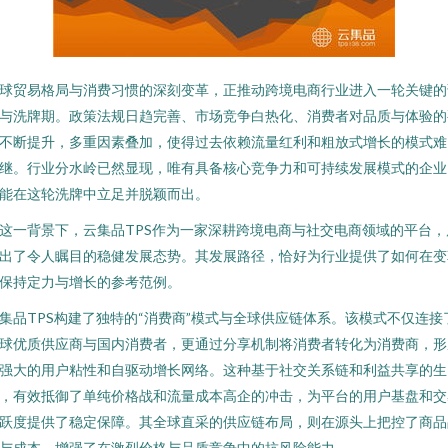
球贸易格局与消费习惯的深刻变革，正推动跨境电商行业进入一轮关键的
与洗牌期。政策法规日趋完善、市场竞争白热化、消费者对品质与体验的
不断提升，多重因素叠加，使得过去依赖流量红利和粗放式增长的模式难
继。行业分水岭已然显现，唯有具备核心竞争力和可持续发展模式的企业
能在这轮洗牌中立足并脱颖而出。
这一背景下，云集品TPS作为一家深耕跨境电商与社交电商领域的平台，
出了令人瞩目的稳健发展态势。其发展路径，恰好为行业提供了如何在变
保持定力与增长的参考范例。
集品TPS构建了独特的“消费商”模式与全球供应链体系。该模式不仅连接
球优质供应商与国内消费者，更通过分享机制将消费者转化为消费商，形
强大的用户粘性和自驱动增长网络。这种基于社交关系链和利益共享的生
，有效抵御了单纯价格战和流量成本高企的冲击，为平台的用户基盘和交
跃度提供了稳定保障。其全球直采的供应链布局，则在源头上把控了商品
与成本，增强了在激烈价格与品质竞争中的抗风险能力。