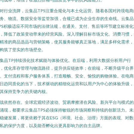
对行业洗牌，云集品TPS注重合规化与本土化运营。随着各国对跨境电商
务、物流、数据安全等监管加强，合规已成为企业生存的生命线。云集品
PS积极适应不同市场的法律法规，在通关、支付、售后等环节建立标准化
，降低了政策变动带来的经营风险。深入理解目标市场文化、消费习惯，
精准的商品选品与营销策略，使其服务能够真正落地，满足多样化需求，
构筑了坚实的市场壁垒。
集品TP持续强化技术赋能与体验优化。在后端，利用大数据分析用户行
，优化库存管理与物流路径，提升供应链效率；在前端，不断升级平台界
、支付流程和客户服务体系，打造顺畅、安全、愉悦的购物体验。在电商
日趋同质化的当下，技术驱动的精细化运营和以用户为中心的体验升级，
其保持竞争力的关键内核。
战依然存在。全球宏观经济波动、贸易摩擦潜在风险、新兴平台与模式的
涌现，都要求云集品TPS必须保持敏锐的市场洞察和持续的创新活力。未
稳健发展，将更依赖于其在ESG（环境、社会、治理）方面的表现、对数
私的保护力度，以及能否孵化出更具影响力的自主品牌。